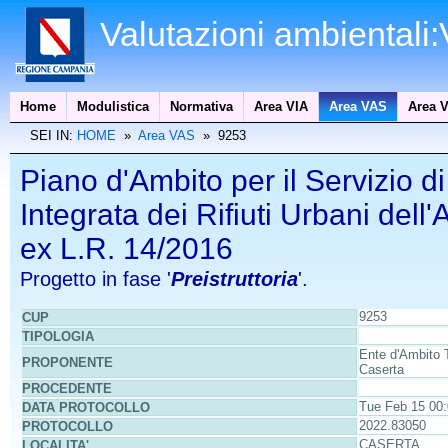
Valutazioni ambientali
Home
Modulistica
Normativa
Area VIA
Area VAS
Area V
SEI IN:
HOME
»
Area VAS
» 9253
Piano d'Ambito per il Servizio d
Integrata dei Rifiuti Urbani del
ex L.R. 14/2016
Progetto in fase '
Preistruttoria
'.
9253
CUP
TIPOLOGIA
Ente d'Ambito T
PROPONENTE
Caserta
PROCEDENTE
Tue Feb 15 00
DATA PROTOCOLLO
2022.83050
PROTOCOLLO
CASERTA
LOCALITA'