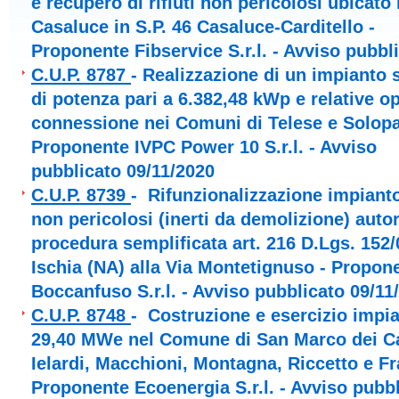
e recupero di rifiuti non pericolosi ubicat
Casaluce in S.P. 46 Casaluce-Carditello -
Proponente Fibservice S.r.l. - Avviso pubbl
C.U.P. 8787
- Realizzazione di un impianto 
di potenza pari a 6.382,48 kWp e relative op
connessione nei Comuni di Telese e Solopa
Proponente IVPC Power 10 S.r.l. - Avviso
pubblicato 09/11/2020
C.U.P. 8739
- Rifunzionalizzazione impianto 
non pericolosi (inerti da demolizione) autor
procedura semplificata art. 216 D.Lgs. 152
Ischia (NA) alla Via Montetignuso - Propon
Boccanfuso S.r.l. - Avviso pubblicato 09/11
C.U.P. 8748
- Costruzione e esercizio impia
29,40 MWe nel Comune di San Marco dei Cav
Ielardi, Macchioni, Montagna, Riccetto e Fr
Proponente Ecoenergia S.r.l. - Avviso pubb