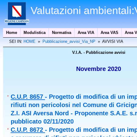
Valutazioni ambientali
Home
Modulistica
Normativa
Area VIA
Area VAS
Area V
SEI IN:
HOME
»
Pubblicazione_avvisi_Via_NP
» AVVISI VIA
V.I.A. - Pubblicazione avvisi
Novembre 2020
C.U.P. 8657
- Progetto di modifica di un im
rifiuti non pericolosi nel Comune di Gricig
Z.I. ASI Aversa Nord - Proponente S.A.E. s.r.
pubblicato 02/11/2020
C.U.P. 8672
- Progetto di modifica di un im