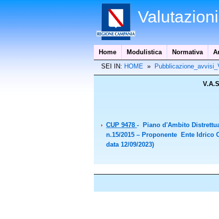
Valutazion
Home
Modulistica
Normativa
A
SEI IN:
HOME
»
Pubblicazione_avvis
V.A.S
CUP 9478
- Piano d'Ambito Distrettual
n.15/2015 – Proponente Ente Idrico 
data 12/09/2023)