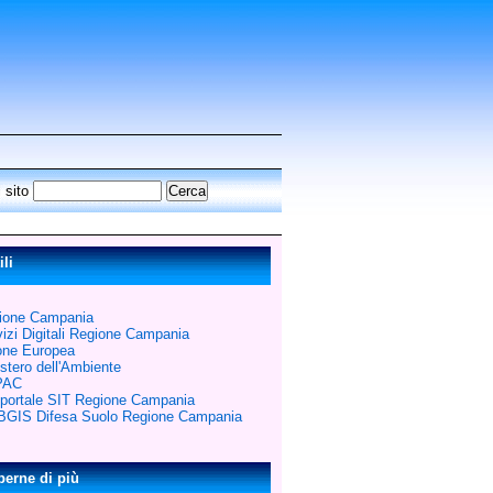
 sito
ili
ione Campania
izi Digitali Regione Campania
one Europea
stero dell'Ambiente
PAC
portale SIT Regione Campania
GIS Difesa Suolo Regione Campania
perne di più