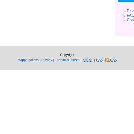
Pri
FA
Cont
Copyright
Mappa del sito
|
Privacy
|
Termini di utilizzo
|
XHTML
|
CSS
|
RSS