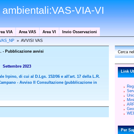
i ambientali:VAS-VIA-VI
rea VIA
Area VAS
Area VI
Invio Osservazioni
i_VAS_NP
» AVVISI VAS
. - Pubblicazione avvisi
Cerca nel
Settembre 2023
Link Ut
e Irpino, di cui al D.Lgs. 152/06 e all'art. 17 della L.R.
Campano - Avviso II Consultazione (pubblicazione in
Reg
Serv
Uni
Mini
AR
Geo
WEB
Per Sa