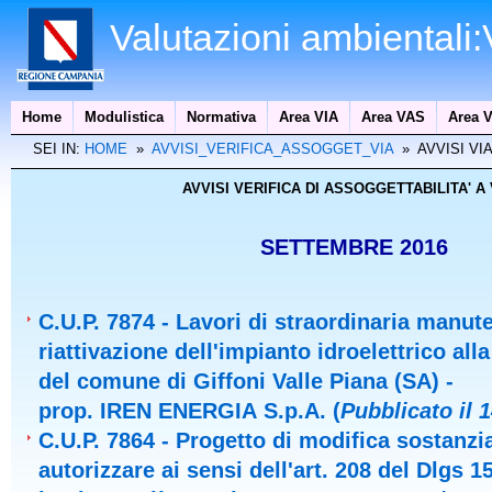
Valutazioni ambientali
Home
Modulistica
Normativa
Area VIA
Area VAS
Area V
SEI IN:
HOME
»
AVVISI_VERIFICA_ASSOGGET_VIA
» AVVISI VI
AVVISI VERIFICA DI ASSOGGETTABILITA' A V
SETTEMBRE 2016
C.U.P. 7874
-
Lavori di straordinaria manut
riattivazione dell'impianto idroelettrico all
del comune di Giffoni Valle Piana (SA) -
prop. IREN ENERGIA S.p.A. (
Pubblicato il 
C.U.P. 7864
-
Progetto di modifica sostanzia
autorizzare ai sensi dell'art. 208 del Dlgs 1