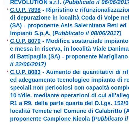
REVOLUTION s.r.l.
(
Pubblicato il 06/06/201
C.U.P. 7898
- Ripristino e rifunzionalizzazi
di depurazione in località Coda di Volpe n
(SA) - proponente Asis Salernitana Reti ed
Impianti S.p.A.
(
Pubblicato il 08/06/2017)
C.U.P. 8070
- Modifica sostanziale impianto 
e messa in riserva, in località Viale Dani
di Battipaglia (SA) - proponente Marigliano 
il 22/06/2017)
C.U.P. 8083
- Aumento dei quantitativi di rif
ed adeguamento tecnologico impianto di rec
speciali non pericolosi con capacità compl
10 t/die, mediante operazioni di cui all'alle
R1 a R9, della parte quarta del D.Lgs. 152/0
località Temete nel Comune di Calabritto (A
proponente Campione Nicola
(
Pubblicato il