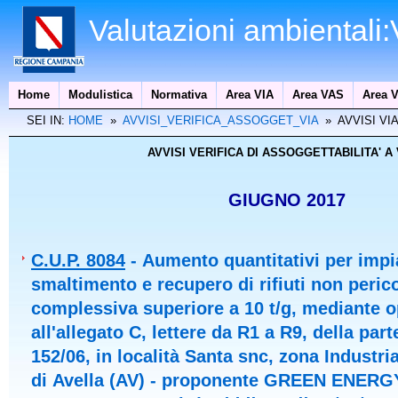
Valutazioni ambientali
Home
Modulistica
Normativa
Area VIA
Area VAS
Area V
SEI IN:
HOME
»
AVVISI_VERIFICA_ASSOGGET_VIA
» AVVISI VI
AVVISI VERIFICA DI ASSOGGETTABILITA' A V
GIUGNO 2017
C.U.P. 8084
- Aumento quantitativi per impi
smaltimento e recupero di rifiuti non peric
complessiva superiore a 10 t/g, mediante o
all'allegato C, lettere da R1 a R9, della part
152/06, in località Santa snc, zona Industr
di Avella (AV) - proponente GREEN ENERG