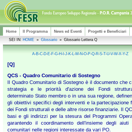
Home
Il Programma
News ed Eventi
Progetti e Beneficiari
SEI IN:
HOME
»
Glossario
» Glossario Lettera Q
A
-
B
-
C
-
D
-
E
-
F
-
G
-
H
-
I
-
J
-
K
-
L
-
M
-
N
-
O
-
P
-
Q
-
R
-
S
-
T
-
U
-
V
-
W
-
X
-
Y
-
Z
[Q]
QCS - Quadro Comunitario di Sostegno
Il Quadro Comunitario di Sostegno è il documento che c
strategia e le priorità d'azione dei Fondi struttur
determinato Stato membro o in una sua regione, definen
gli obiettivi specifici degli interventi e la partecipazione 
dei Fondi strutturali e delle altre risorse finanziarie. Il Q
basi e gli indirizzi per la stesura del Programmi Opera
garantendo il coordinamento dell'insieme degli aiuti s
comunitari nelle regioni interessate da vari PO.