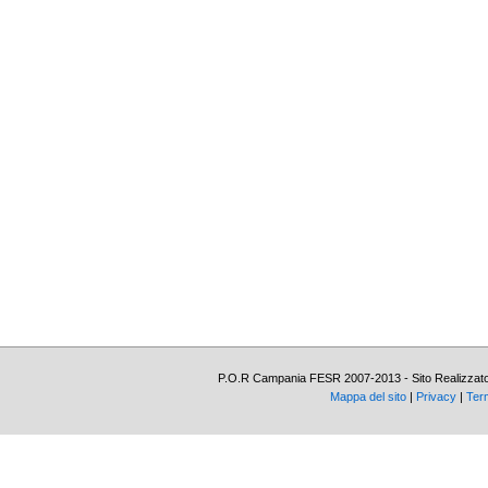
P.O.R Campania FESR 2007-2013 - Sito Realizzato c
Mappa del sito
|
Privacy
|
Term