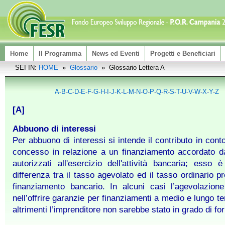
Home
Il Programma
News ed Eventi
Progetti e Beneficiari
SEI IN:
HOME
»
Glossario
» Glossario Lettera A
A
-
B
-
C
-
D
-
E
-
F
-
G
-
H
-
I
-
J
-
K
-
L
-
M
-
N
-
O
-
P
-
Q
-
R
-
S
-
T
-
U
-
V
-
W
-
X
-
Y
-
Z
[A]
Abbuono di interessi
Per abbuono di interessi si intende il contributo in conto
concesso in relazione a un finanziamento accordato d
autorizzati all'esercizio dell'attività bancaria; esso è
differenza tra il tasso agevolato ed il tasso ordinario pr
finanziamento bancario. In alcuni casi l’agevolazion
nell’offrire garanzie per finanziamenti a medio e lungo t
altrimenti l’imprenditore non sarebbe stato in grado di for